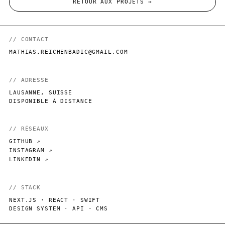
RETOUR AUX PROJETS →
// CONTACT
MATHIAS.REICHENBADIC@GMAIL.COM
// ADRESSE
LAUSANNE, SUISSE
DISPONIBLE À DISTANCE
// RÉSEAUX
GITHUB
↗
INSTAGRAM
↗
LINKEDIN
↗
// STACK
NEXT.JS · REACT · SWIFT
DESIGN SYSTEM · API · CMS